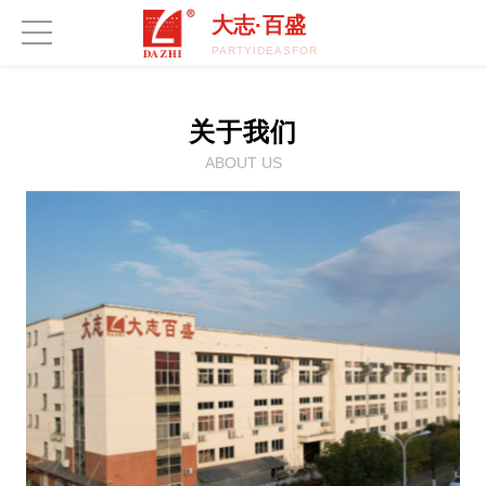
开云集团官网_开云集团(中国)
大志·百盛
PARTYIDEASFORA50THBIRTHDAY.COM
关于我们
ABOUT US