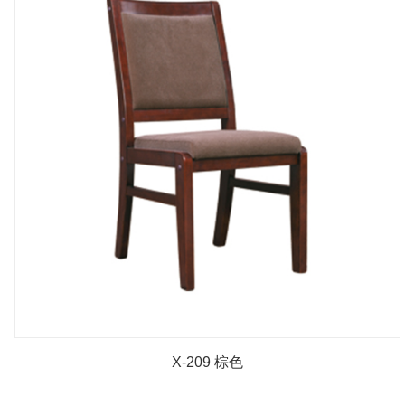
X-209 棕色