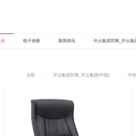
展示
电子画册
新闻资讯
开云集团官网_开云集团
全部
开云集团官网_开云集团(中国)
中