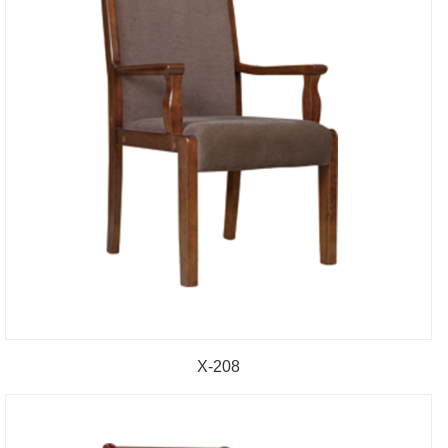
X-208