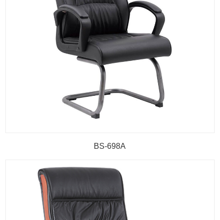
BS-698A