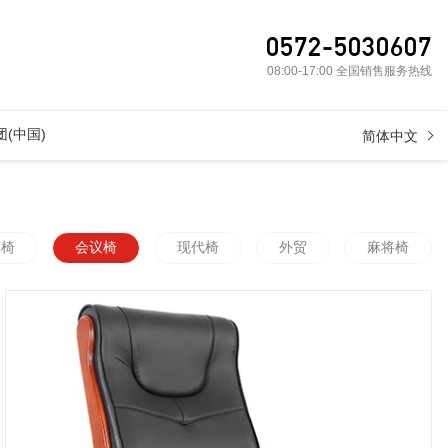
0572-5030607
08:00-17:00 全国销售服务热线
(中国)
简体中文
班椅
会议椅
现代椅
外贸
麻将椅