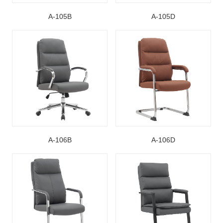
A-105B
A-105D
A-106B
A-106D