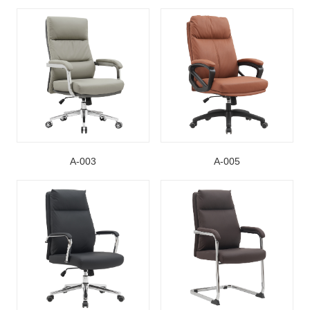
A-003
A-005