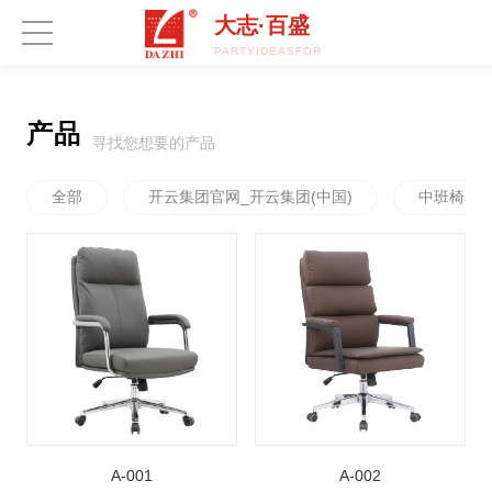
开云集团官网_开云集团(中国)
大志·百盛
PARTYIDEASFORA50THBIRTHDAY.COM
产品
寻找您想要的产品
全部
开云集团官网_开云集团(中国)
中班椅
A-001
A-002